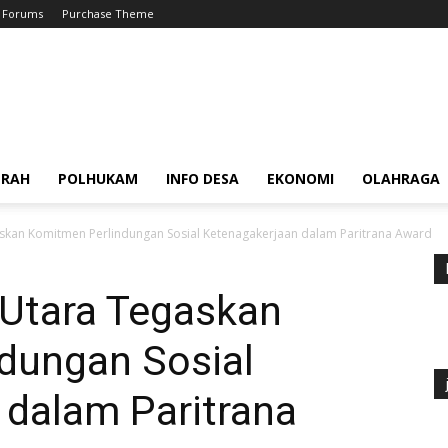
Forums
Purchase Theme
ERAH
POLHUKAM
INFO DESA
EKONOMI
OLAHRAGA
skan Komitmen Perlindungan Sosial Ketenagakerjaan dalam Paritrana Award
 Utara Tegaskan
dungan Sosial
 dalam Paritrana