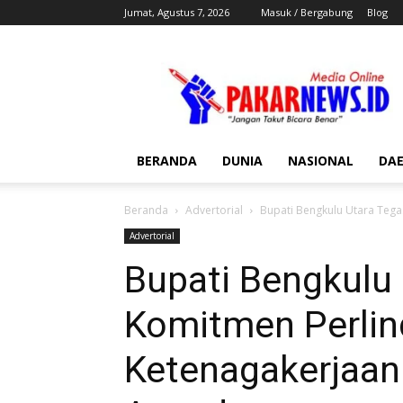
Jumat, Agustus 7, 2026
Masuk / Bergabung
Blog
Pakar
News
BERANDA
DUNIA
NASIONAL
DA
Beranda
Advertorial
Bupati Bengkulu Utara Tega
Advertorial
Bupati Bengkulu
Komitmen Perlin
Ketenagakerjaan