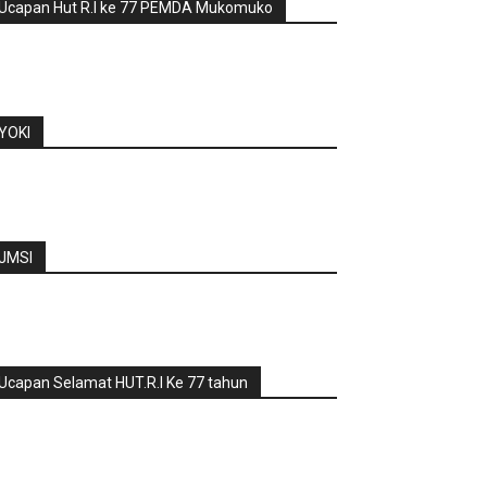
Ucapan Hut R.I ke 77 PEMDA Mukomuko
YOKI
JMSI
Ucapan Selamat HUT.R.I Ke 77 tahun