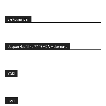
Evi Kusnandar
Ucapan Hut R.I ke 77 PEMDA Mukomuko
YOKI
JMSI