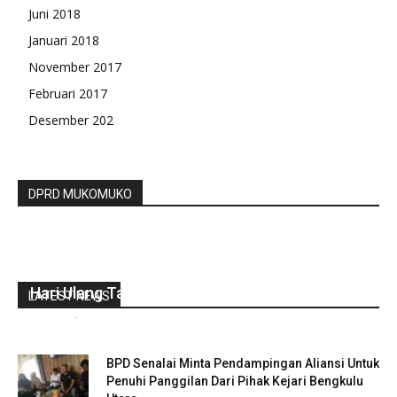
Juni 2018
Januari 2018
November 2017
Februari 2017
Desember 202
DPRD MUKOMUKO
Wakil Bupati Bengkulu Utara Hadiri Upacara
Hari Ulang Tahun Guru Dan PGRI Ke 77
LATEST NEWS
redaksi
-
November 28, 2022
0
BPD Senalai Minta Pendampingan Aliansi Untuk
Penuhi Panggilan Dari Pihak Kejari Bengkulu