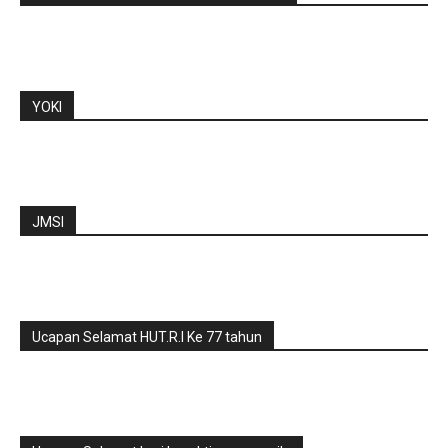
YOKI
JMSI
Ucapan Selamat HUT.R.I Ke 77 tahun