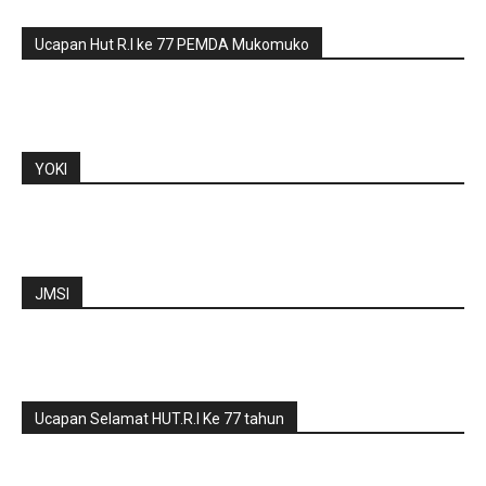
Ucapan Hut R.I ke 77 PEMDA Mukomuko
YOKI
JMSI
Ucapan Selamat HUT.R.I Ke 77 tahun