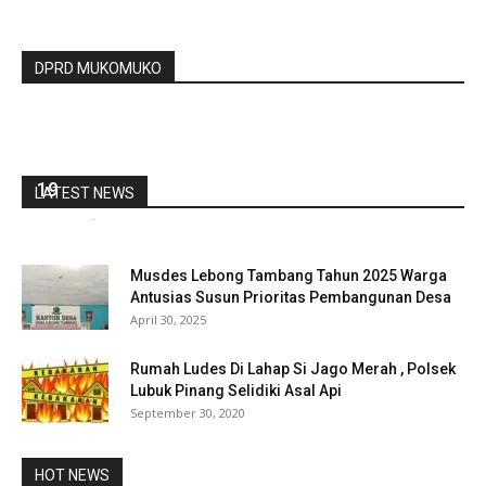
DPRD MUKOMUKO
Bupati Kopli Dukung Program Vaksinasi Covid
19
LATEST NEWS
redaksi
-
Maret 12, 2021
0
Musdes Lebong Tambang Tahun 2025 Warga
Antusias Susun Prioritas Pembangunan Desa
April 30, 2025
Rumah Ludes Di Lahap Si Jago Merah , Polsek
Lubuk Pinang Selidiki Asal Api
September 30, 2020
HOT NEWS