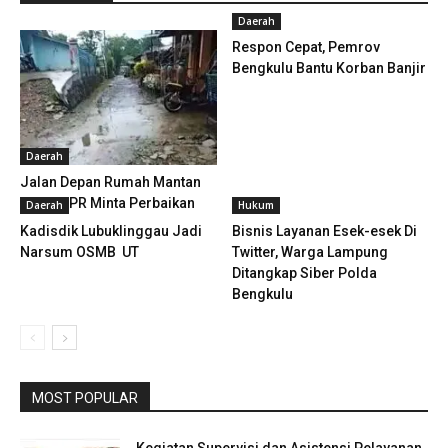
Daerah
Respon Cepat, Pemrov
Bengkulu Bantu Korban Banjir
Daerah
Jalan Depan Rumah Mantan
Ketua DPR Minta Perbaikan
Daerah
Hukum
Kadisdik Lubuklinggau Jadi
Bisnis Layanan Esek-esek Di
Narsum OSMB UT
Twitter, Warga Lampung
Ditangkap Siber Polda
Bengkulu
MOST POPULAR