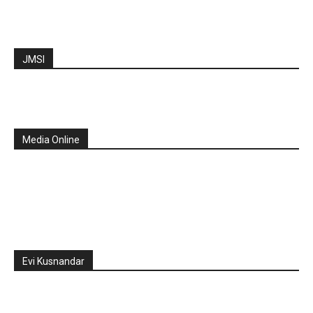
JMSI
Media Online
Evi Kusnandar