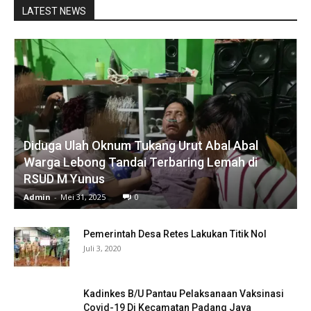
LATEST NEWS
Diduga Ulah Oknum Tukang Urut Abal Abal
Warga Lebong Tandai Terbaring Lemah di
RSUD M Yunus
Admin
-
Mei 31, 2025
0
Pemerintah Desa Retes Lakukan Titik Nol
Juli 3, 2020
Kadinkes B/U Pantau Pelaksanaan Vaksinasi
Covid-19 Di Kecamatan Padang Jaya