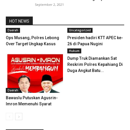
September 2, 2021
HOT NEWS
Daerah
Uncategorized
Ops Musang, Polres Lebong
Presiden hadiri KTT APEC ke-
Over Target Ungkap Kasus
26 di Papua Nugini
Hukum
Dump Truk Diamankan Sat
Reskrim Polres Kepahiang Di
Duga Angkut Batu...
Daerah
Bawaslu Putuskan Agusrin-
Imron Memenuhi Syarat