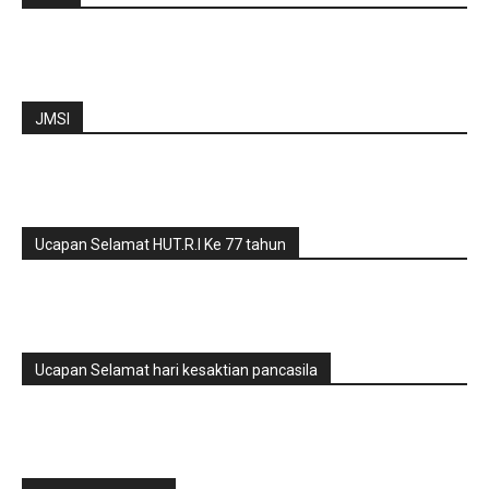
JMSI
Ucapan Selamat HUT.R.I Ke 77 tahun
Ucapan Selamat hari kesaktian pancasila