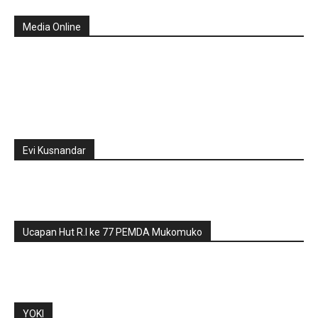
Media Online
Evi Kusnandar
Ucapan Hut R.I ke 77 PEMDA Mukomuko
YOKI