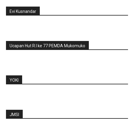
Evi Kusnandar
Ucapan Hut R.I ke 77 PEMDA Mukomuko
YOKI
JMSI