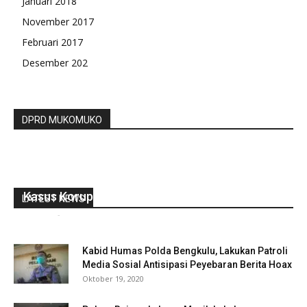
Januari 2018
November 2017
Februari 2017
Desember 202
DPRD MUKOMUKO
Polri Imbau Masyarakat Tidak Takut Laporkan
Kasus Korupsi
LATEST NEWS
redaksi
-
Maret 3, 2022
0
Kabid Humas Polda Bengkulu, Lakukan Patroli
Media Sosial Antisipasi Peyebaran Berita Hoax
Oktober 19, 2020