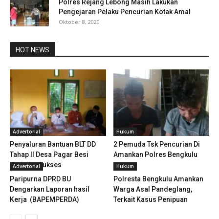
Polres Rejang Lebong Masih Lakukan
Pengejaran Pelaku Pencurian Kotak Amal
Oktober 8, 2020
HOT NEWS
Advertorial
Hukum
Penyaluran Bantuan BLT DD
2 Pemuda Tsk Pencurian Di
Tahap II Desa Pagar Besi
Amankan Polres Bengkulu
Berjalan Sukses
Advertorial
Hukum
Paripurna DPRD BU
Polresta Bengkulu Amankan
Dengarkan Laporan hasil
Warga Asal Pandeglang,
Kerja (BAPEMPERDA)
Terkait Kasus Penipuan