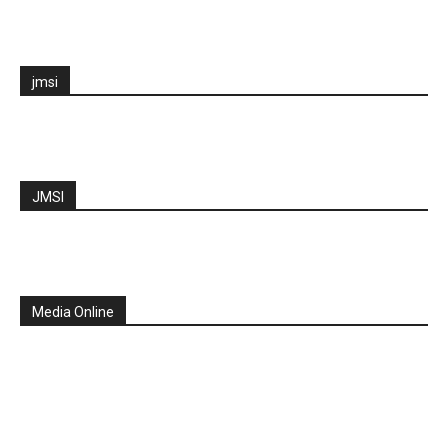
jmsi
JMSI
Media Online