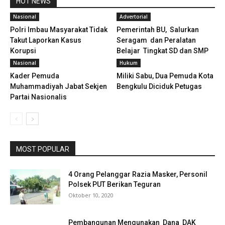
HOT NEWS
Nasional
Advertorial
Polri Imbau Masyarakat Tidak
Pemerintah BU, Salurkan
Takut Laporkan Kasus
Seragam dan Peralatan
Korupsi
Belajar Tingkat SD dan SMP
Nasional
Hukum
Kader Pemuda
Miliki Sabu, Dua Pemuda Kota
Muhammadiyah Jabat Sekjen
Bengkulu Diciduk Petugas
Partai Nasionalis
MOST POPULAR
4 Orang Pelanggar Razia Masker, Personil
Polsek PUT Berikan Teguran
Oktober 10, 2020
Pembangunan Mengunakan Dana DAK