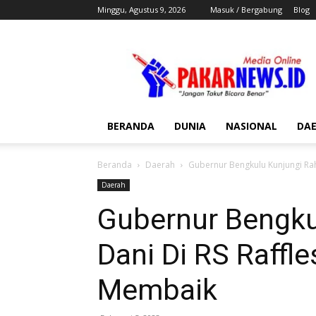
Minggu, Agustus 9, 2026
Masuk / Bergabung
Blog
Pakar
News
BERANDA
DUNIA
NASIONAL
DA
Beranda
Daerah
Gubernur Bengkulu Kunjungi Rah
Daerah
Gubernur Bengku
Dani Di RS Raffle
Membaik