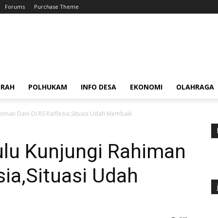
Forums
Purchase Theme
ERAH
POLHUKAM
INFO DESA
EKONOMI
OLAHRAGA
iman Dani Di RS Rafflesia,Situasi Udah Membaik
lu Kunjungi Rahiman
sia,Situasi Udah