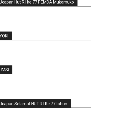
Ucapan Hut R.I ke 77 PEMDA Mukomuko
YOKI
JMSI
Ucapan Selamat HUT.R.I Ke 77 tahun