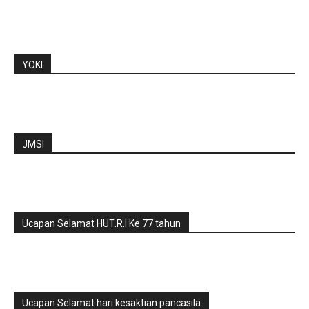
YOKI
JMSI
Ucapan Selamat HUT.R.I Ke 77 tahun
Ucapan Selamat hari kesaktian pancasila