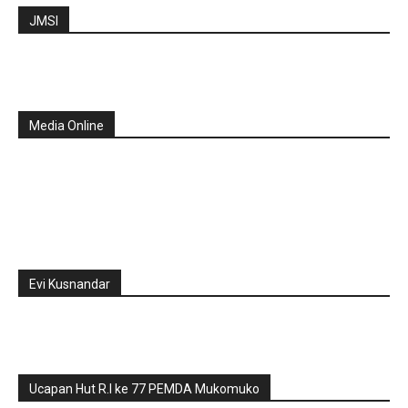
JMSI
Media Online
Evi Kusnandar
Ucapan Hut R.I ke 77 PEMDA Mukomuko