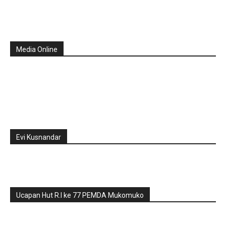
Media Online
Evi Kusnandar
Ucapan Hut R.I ke 77 PEMDA Mukomuko