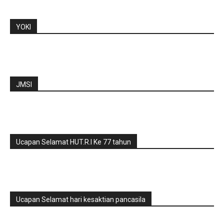
YOKI
JMSI
Ucapan Selamat HUT.R.I Ke 77 tahun
Ucapan Selamat hari kesaktian pancasila