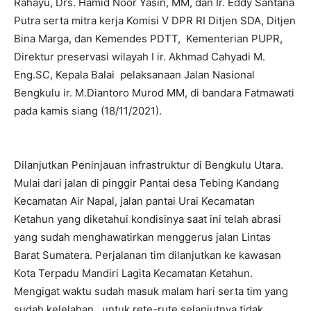
Rahayu, Drs. Hamid Noor Yasin, MM, dan Ir. Eddy Santana
Putra serta mitra kerja Komisi V DPR RI Ditjen SDA, Ditjen
Bina Marga, dan Kemendes PDTT, Kementerian PUPR,
Direktur preservasi wilayah I ir. Akhmad Cahyadi M.
Eng.SC, Kepala Balai pelaksanaan Jalan Nasional
Bengkulu ir. M.Diantoro Murod MM, di bandara Fatmawati
pada kamis siang (18/11/2021).
Dilanjutkan Peninjauan infrastruktur di Bengkulu Utara.
Mulai dari jalan di pinggir Pantai desa Tebing Kandang
Kecamatan Air Napal, jalan pantai Urai Kecamatan
Ketahun yang diketahui kondisinya saat ini telah abrasi
yang sudah menghawatirkan menggerus jalan Lintas
Barat Sumatera. Perjalanan tim dilanjutkan ke kawasan
Kota Terpadu Mandiri Lagita Kecamatan Ketahun.
Mengigat waktu sudah masuk malam hari serta tim yang
sudah kelelahan untuk rete-rute selanjutnya tidak