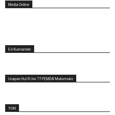
Media Online
Evi Kusnandar
Ucapan Hut R.I ke 77 PEMDA Mukomuko
YOKI