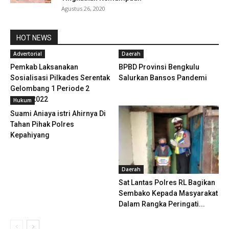
Agustus 26, 2020
HOT NEWS
Advertorial
Daerah
Pemkab Laksanakan
BPBD Provinsi Bengkulu
Sosialisasi Pilkades Serentak
Salurkan Bansos Pandemi
Gelombang 1 Periode 2
Tahun 2022
Hukum
Suami Aniaya istri Ahirnya Di
Tahan Pihak Polres
Kepahiyang
Daerah
Sat Lantas Polres RL Bagikan
Sembako Kepada Masyarakat
Dalam Rangka Peringati...