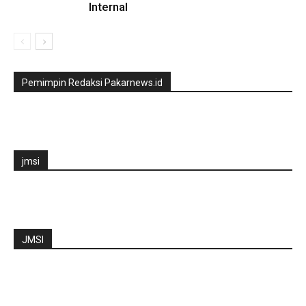
Internal
Pemimpin Redaksi Pakarnews.id
jmsi
JMSI