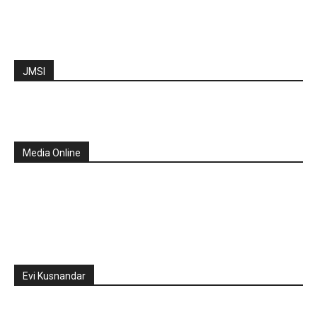
JMSI
Media Online
Evi Kusnandar