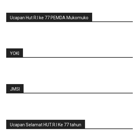
Ucapan Hut R.I ke 77 PEMDA Mukomuko
YOKI
JMSI
Ucapan Selamat HUT.R.I Ke 77 tahun