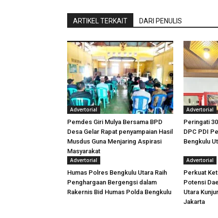
ARTIKEL TERKAIT
DARI PENULIS
Advertorial
Advertorial
Pemdes Giri Mulya Bersama BPD
Peringati 30
Desa Gelar Rapat penyampaian Hasil
DPC PDI Pe
Musdus Guna Menjaring Aspirasi
Bengkulu U
Masyarakat
Advertorial
Advertorial
Humas Polres Bengkulu Utara Raih
Perkuat Ket
Penghargaan Bergengsi dalam
Potensi Dae
Rakernis Bid Humas Polda Bengkulu
Utara Kunj
Jakarta