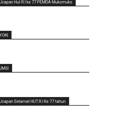
Ucapan Hut R.I ke 77 PEMDA Mukomuko
YOKI
JMSI
Ucapan Selamat HUT.R.I Ke 77 tahun