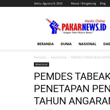
Sabtu, Agustus 8, 2026
Masuk / Bergabung
Blog
Pakar
News
BERANDA
DUNIA
NASIONAL
DA
Beranda
Advertorial
PEMDES TABEAK BLAU MUS
Advertorial
PEMDES TABEA
PENETAPAN PEN
TAHUN ANGARA