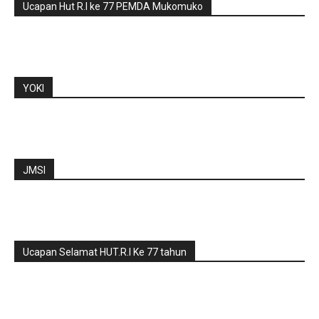
Ucapan Hut R.I ke 77 PEMDA Mukomuko
YOKI
JMSI
Ucapan Selamat HUT.R.I Ke 77 tahun