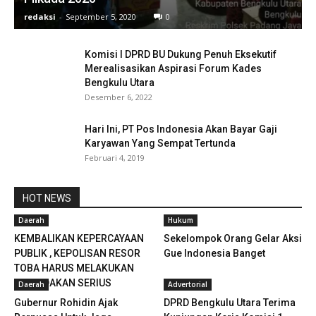
redaksi
-
September 5, 2020
0
Komisi I DPRD BU Dukung Penuh Eksekutif
Merealisasikan Aspirasi Forum Kades
Bengkulu Utara
Desember 6, 2022
Hari Ini, PT Pos Indonesia Akan Bayar Gaji
Karyawan Yang Sempat Tertunda
Februari 4, 2019
HOT NEWS
Daerah
Hukum
KEMBALIKAN KEPERCAYAAN
Sekelompok Orang Gelar Aksi
PUBLIK , KEPOLISAN RESOR
Gue Indonesia Banget
TOBA HARUS MELAKUKAN
PENINDAKAN SERIUS
Daerah
Advertorial
Gubernur Rohidin Ajak
DPRD Bengkulu Utara Terima