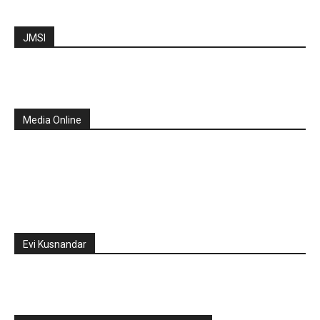
JMSI
Media Online
Evi Kusnandar