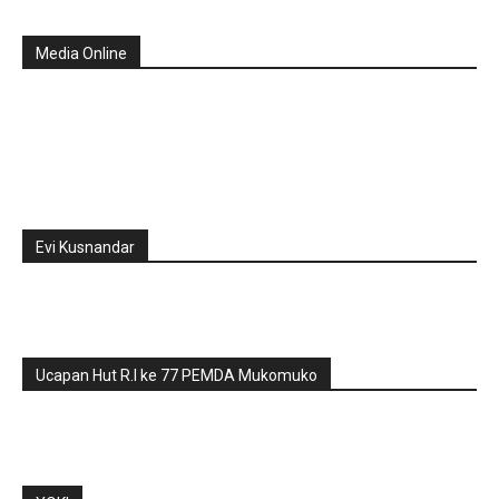
Media Online
Evi Kusnandar
Ucapan Hut R.I ke 77 PEMDA Mukomuko