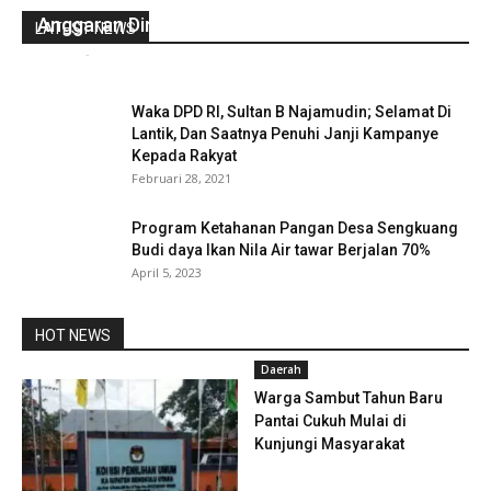
Anggaran Dinas
LATEST NEWS
Admin
-
Desember 2, 2025
0
Waka DPD RI, Sultan B Najamudin; Selamat Di
Lantik, Dan Saatnya Penuhi Janji Kampanye
Kepada Rakyat
Februari 28, 2021
Program Ketahanan Pangan Desa Sengkuang
Budi daya Ikan Nila Air tawar Berjalan 70%
April 5, 2023
HOT NEWS
Daerah
Warga Sambut Tahun Baru
Pantai Cukuh Mulai di
Kunjungi Masyarakat