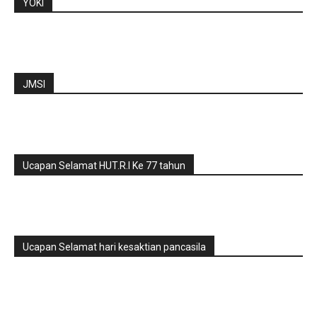
YOKI
JMSI
Ucapan Selamat HUT.R.I Ke 77 tahun
Ucapan Selamat hari kesaktian pancasila