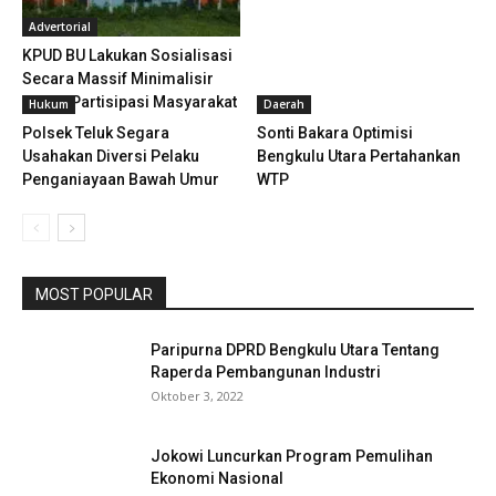
Advertorial
KPUD BU Lakukan Sosialisasi
Secara Massif Minimalisir
Angka Partisipasi Masyarakat
Hukum
Daerah
Polsek Teluk Segara
Sonti Bakara Optimisi
Usahakan Diversi Pelaku
Bengkulu Utara Pertahankan
Penganiayaan Bawah Umur
WTP
MOST POPULAR
Paripurna DPRD Bengkulu Utara Tentang
Raperda Pembangunan Industri
Oktober 3, 2022
Jokowi Luncurkan Program Pemulihan
Ekonomi Nasional