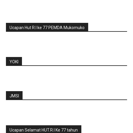
Ucapan Hut R.I ke 77 PEMDA Mukomuko
YOKI
JMSI
Ucapan Selamat HUT.R.I Ke 77 tahun