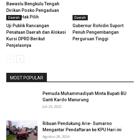
Bawaslu Bengkulu Tengah
Dirikan Posko Pengaduan
Terkait Hak Pilih
Daerah
Daerah
Uji Publik Rancangan
Gubernur Rohidin Suport
Penataan Daerah dan Alokasi
Penuh Pengembangan
Kursi DPRD Berikut
Perguruan Tinggi
Penjelasnya
MOST POPULAR
Pemuda Muhammadiyah Minta Bupati BU
Ganti Kardo Manurung
Juli 25, 2022
Ribuan Pendukung Arie- Sumarno
Mengantar Pendaftaran ke KPU Hari ini
Agustus 28, 2024