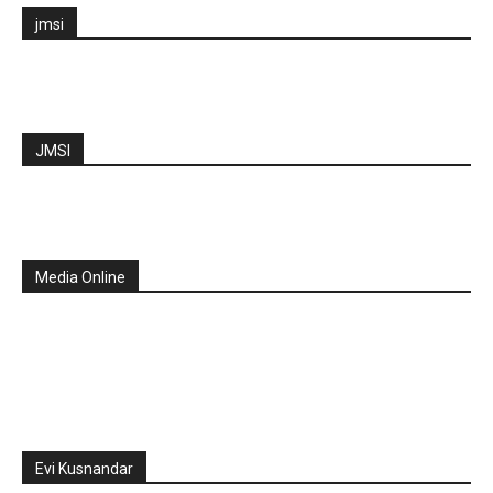
jmsi
JMSI
Media Online
Evi Kusnandar