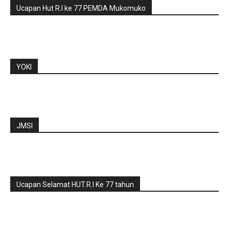
Ucapan Hut R.I ke 77 PEMDA Mukomuko
YOKI
JMSI
Ucapan Selamat HUT.R.I Ke 77 tahun