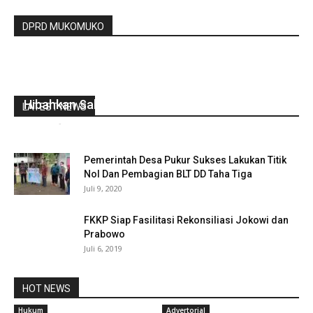
DPRD MUKOMUKO
Tingkatkan PAD, Suimi Fales Minta Perusahaan
Hibahkan Saham Ke Pemerintah
LATEST NEWS
redaksi
-
Januari 13, 2022
0
Pemerintah Desa Pukur Sukses Lakukan Titik
Nol Dan Pembagian BLT DD Taha Tiga
Juli 9, 2020
FKKP Siap Fasilitasi Rekonsiliasi Jokowi dan
Prabowo
Juli 6, 2019
HOT NEWS
Hukum
Advertorial