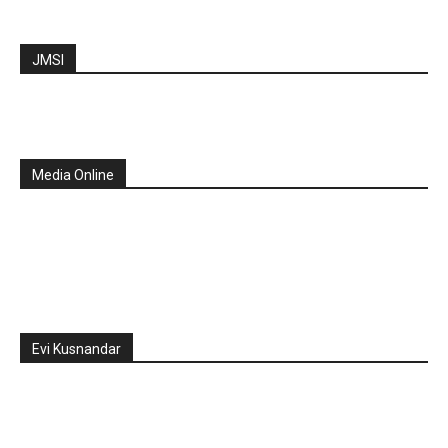
JMSI
Media Online
Evi Kusnandar