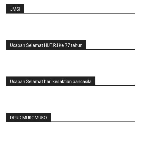
JMSI
Ucapan Selamat HUT.R.I Ke 77 tahun
Ucapan Selamat hari kesaktian pancasila
DPRD MUKOMUKO