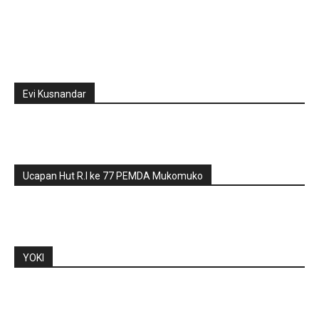
Evi Kusnandar
Ucapan Hut R.I ke 77 PEMDA Mukomuko
YOKI