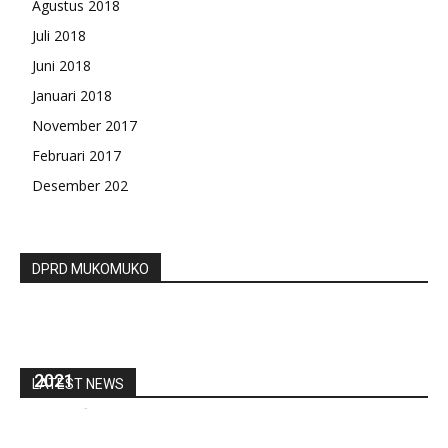
Agustus 2018
Juli 2018
Juni 2018
Januari 2018
November 2017
Februari 2017
Desember 202
DPRD MUKOMUKO
Pemdes Suka Langu Salurkan BLT DD Tahap
Lima Sekaligus Titik Nol Kegiatan Fisik Tahun
2021
LATEST NEWS
redaksi
-
Agustus 9, 2021
0