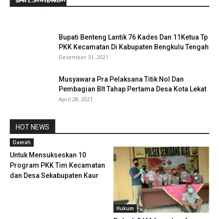
LATEST NEWS
redaksi
-
Juni 9, 2022
0
Bupati Benteng Lantik 76 Kades Dan 11Ketua Tp
PKK Kecamatan Di Kabupaten Bengkulu Tengah
Desember 31, 2021
Musyawara Pra Pelaksana Titik Nol Dan
Pembagian Blt Tahap Pertama Desa Kota Lekat
April 28, 2021
HOT NEWS
Daerah
Untuk Mensukseskan 10
Program PKK Tim Kecamatan
dan Desa Sekabupaten Kaur
Hukum