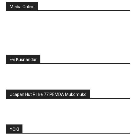
Media Online
Evi Kusnandar
Ucapan Hut R.I ke 77 PEMDA Mukomuko
YOKI