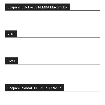
Ucapan Hut R.I ke 77 PEMDA Mukomuko
YOKI
JMSI
Ucapan Selamat HUT.R.I Ke 77 tahun