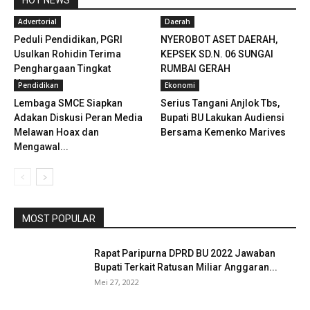
HOT NEWS
Advertorial
Daerah
Peduli Pendidikan, PGRI
NYEROBOT ASET DAERAH,
Usulkan Rohidin Terima
KEPSEK SD.N. 06 SUNGAI
Penghargaan Tingkat
RUMBAI GERAH
Nasional
Pendidikan
Ekonomi
Lembaga SMCE Siapkan
Serius Tangani Anjlok Tbs,
Adakan Diskusi Peran Media
Bupati BU Lakukan Audiensi
Melawan Hoax dan
Bersama Kemenko Marives
Mengawal...
MOST POPULAR
Rapat Paripurna DPRD BU 2022 Jawaban
Bupati Terkait Ratusan Miliar Anggaran...
Mei 27, 2022