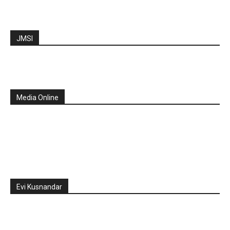
JMSI
Media Online
Evi Kusnandar