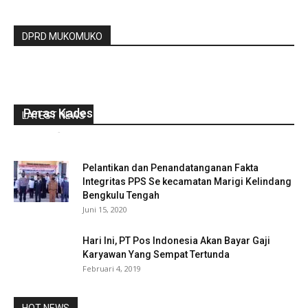
DPRD MUKOMUKO
2 Warga Benteng Ditangkap Polisi Di Duga
Peras Kades 25 Juta Bawa Nama Kajati
LATEST NEWS
redaksi
-
Januari 13, 2021
0
Pelantikan dan Penandatanganan Fakta
Integritas PPS Se kecamatan Marigi Kelindang
Bengkulu Tengah
Juni 15, 2020
Hari Ini, PT Pos Indonesia Akan Bayar Gaji
Karyawan Yang Sempat Tertunda
Februari 4, 2019