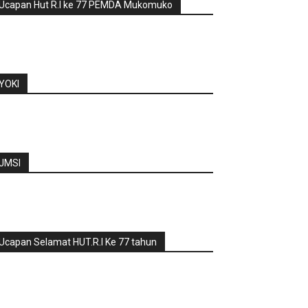
Ucapan Hut R.I ke 77 PEMDA Mukomuko
YOKI
JMSI
Ucapan Selamat HUT.R.I Ke 77 tahun