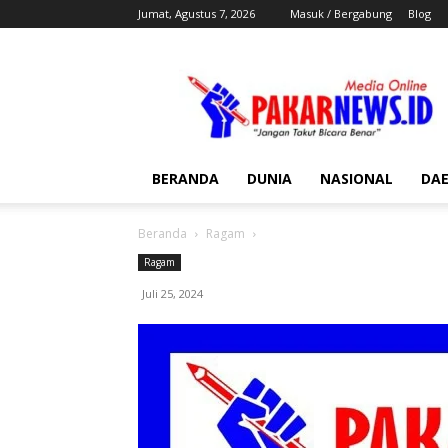
Jumat, Agustus 7, 2026
Masuk / Bergabung
Blog
Pakar
News
BERANDA
DUNIA
NASIONAL
DA
Beranda
Ragam
Ragam
Juli 25, 2024