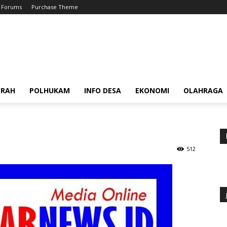
Forums
Purchase Theme
ERAH
POLHUKAM
INFO DESA
EKONOMI
OLAHRAGA
512