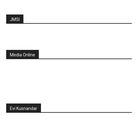
JMSI
Media Online
Evi Kusnandar