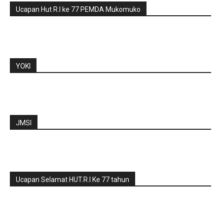
Ucapan Hut R.I ke 77 PEMDA Mukomuko
YOKI
JMSI
Ucapan Selamat HUT.R.I Ke 77 tahun