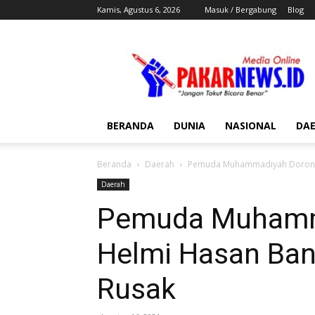
Kamis, Agustus 6, 2026
Masuk / Bergabung
Blog
Pakar
News
BERANDA
DUNIA
NASIONAL
DA
Beranda
Daerah
Pemuda Muhammadiyah Dorong H
Daerah
Pemuda Muhamm
Helmi Hasan Bant
Rusak