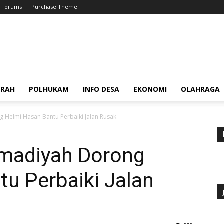
Forums
Purchase Theme
ERAH
POLHUKAM
INFO DESA
EKONOMI
OLAHRAGA
elmi Hasan Bantu Perbaiki Jalan Rusak
adiyah Dorong
u Perbaiki Jalan