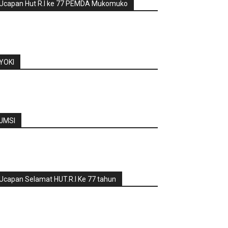
Ucapan Hut R.I ke 77 PEMDA Mukomuko
YOKI
JMSI
Ucapan Selamat HUT.R.I Ke 77 tahun