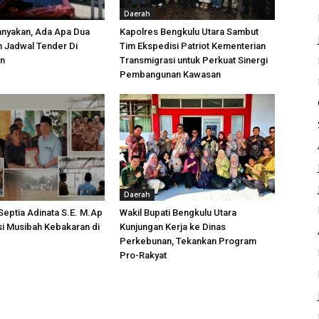
Daerah
anyakan, Ada Apa Dua
Kapolres Bengkulu Utara Sambut
h Jadwal Tender Di
Tim Ekspedisi Patriot Kementerian
an
Transmigrasi untuk Perkuat Sinergi
Pembangunan Kawasan
Daerah
 Septia Adinata S.E. M.Ap
Wakil Bupati Bengkulu Utara
si Musibah Kebakaran di
Kunjungan Kerja ke Dinas
i
Perkebunan, Tekankan Program
Pro-Rakyat