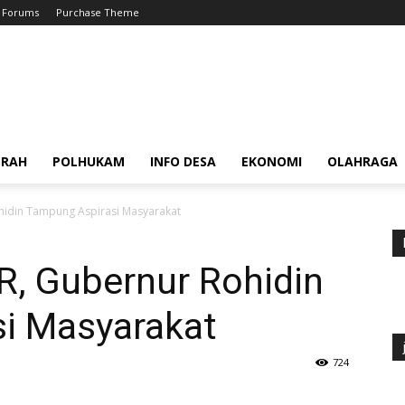
Forums
Purchase Theme
ERAH
POLHUKAM
INFO DESA
EKONOMI
OLAHRAGA
hidin Tampung Aspirasi Masyarakat
R, Gubernur Rohidin
i Masyarakat
724