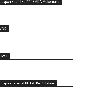
Ucapan Hut R.I ke 77 PEMDA Mukomuko
YOKI
JMSI
Ucapan Selamat HUT.R.I Ke 77 tahun