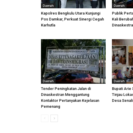
Daerah
Daerah
Kapolres Bengkulu Utara Kunjungi
Publik Pert
Pos Damkar, Perkuat Sinergi Cegah
Kali Beruba
Karhutla
Dinaskestr
Daerah
Daerah
Tender Peningkatan Jalan di
Bupati Arie
Dinaskestran Menggantung
Tinjau Loka
Kontaktor Pertanyakan Kejelasan
Desa Senal
Pemenang