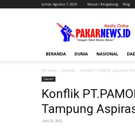
Jumat, Agustus 7, 2026
Masuk / Bergabung
Blog
Pakar
News
BERANDA
DUNIA
NASIONAL
DA
Beranda
Daerah
Konflik PT.PAMOR, Gubernur Ro
Daerah
Konflik PT.PAMO
Tampung Aspiras
Juni 23, 2022