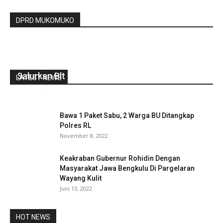
DPRD MUKOMUKO
Pemdes Taba Baru Lakukan Titik Nol Dan
Salurkan Blt DD Untuk 42 KPM
LATEST NEWS
redaksi
-
April 29, 2021
0
Bawa 1 Paket Sabu, 2 Warga BU Ditangkap
Polres RL
November 8, 2022
Keakraban Gubernur Rohidin Dengan
Masyarakat Jawa Bengkulu Di Pargelaran
Wayang Kulit
Juni 13, 2022
HOT NEWS