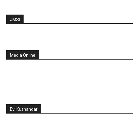
JMSI
Media Online
Evi Kusnandar