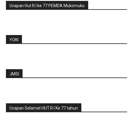
Ucapan Hut R.I ke 77 PEMDA Mukomuko
YOKI
JMSI
Ucapan Selamat HUT.R.I Ke 77 tahun