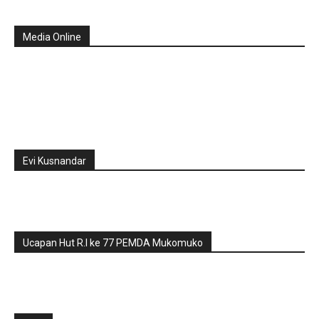
Media Online
Evi Kusnandar
Ucapan Hut R.I ke 77 PEMDA Mukomuko