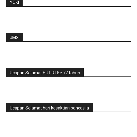
YOKI
JMSI
Ucapan Selamat HUT.R.I Ke 77 tahun
Ucapan Selamat hari kesaktian pancasila