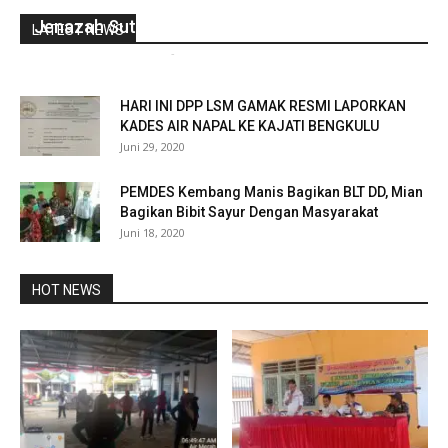
Jenazah Sutopo Akan Dimakamkan Di Boyolali
LATEST NEWS
gustirahmat_ej2hz9n9
-
Juli 7, 2019
0
HARI INI DPP LSM GAMAK RESMI LAPORKAN
KADES AIR NAPAL KE KAJATI BENGKULU
Juni 29, 2020
PEMDES Kembang Manis Bagikan BLT DD, Mian
Bagikan Bibit Sayur Dengan Masyarakat
Juni 18, 2020
HOT NEWS