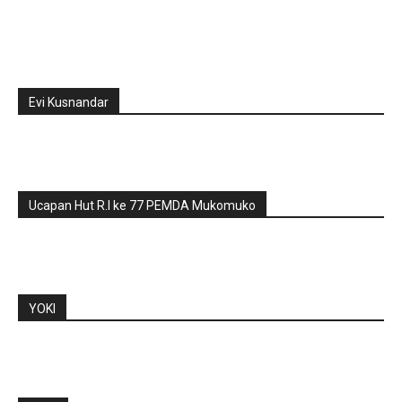
Evi Kusnandar
Ucapan Hut R.I ke 77 PEMDA Mukomuko
YOKI