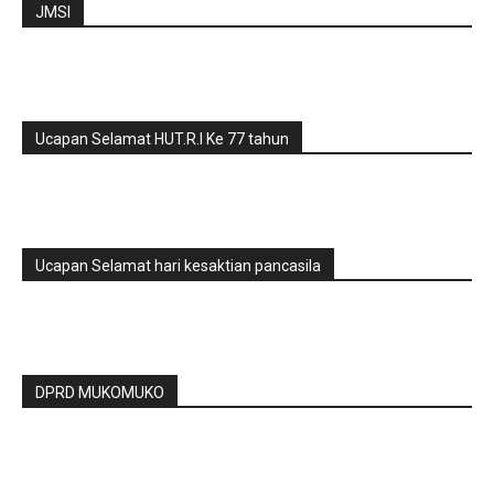
JMSI
Ucapan Selamat HUT.R.I Ke 77 tahun
Ucapan Selamat hari kesaktian pancasila
DPRD MUKOMUKO