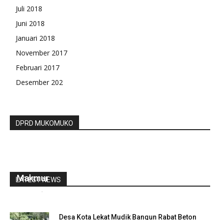
Juli 2018
Juni 2018
Januari 2018
November 2017
Februari 2017
Desember 202
DPRD MUKOMUKO
Camat Lubuk Pinang Turut Hadiri Titik Nol
Pembangun Rabat Beton Desa Sumber
Makmur
LATEST NEWS
redaksi
-
Juni 2, 2021
0
Desa Kota Lekat Mudik Bangun Rabat Beton