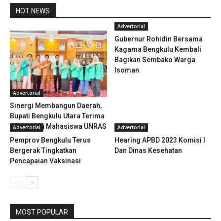
HOT NEWS
Advertorial
Gubernur Rohidin Bersama
Kagama Bengkulu Kembali
Bagikan Sembako Warga
Isoman
Advertorial
Sinergi Membangun Daerah,
Bupati Bengkulu Utara Terima
Kunjungan Mahasiswa UNRAS
Advertorial
Advertorial
Pemprov Bengkulu Terus
Hearing APBD 2023 Komisi I
Bergerak Tingkatkan
Dan Dinas Kesehatan
Pencapaian Vaksinasi
MOST POPULAR