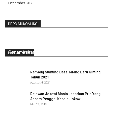
Desember 202
DPRD MUKOMUKO
Stok Kurang, Gubernur Rohidin Usulkan
Penambahan Vaksin Covid 19
LATEST NEWS
redaksi
-
Juli 27, 2021
0
Rembug Stunting Desa Talang Baru Ginting
Tahun 2021
Agustus 4, 2021
Relawan Jokowi Mania Laporkan Pria Yang
Ancam Penggal Kepala Jokowi
Mei 12, 2019