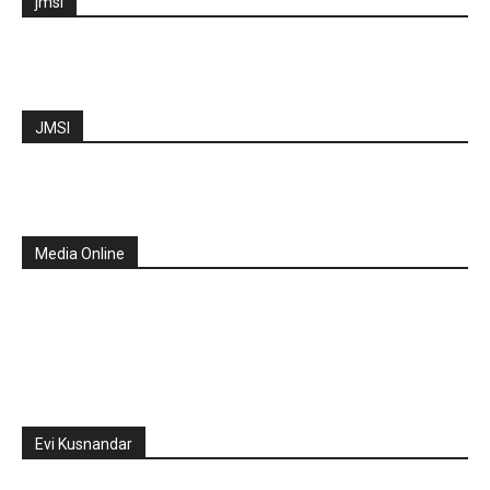
jmsi
JMSI
Media Online
Evi Kusnandar