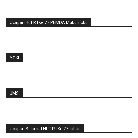
Ucapan Hut R.I ke 77 PEMDA Mukomuko
YOKI
JMSI
Ucapan Selamat HUT.R.I Ke 77 tahun