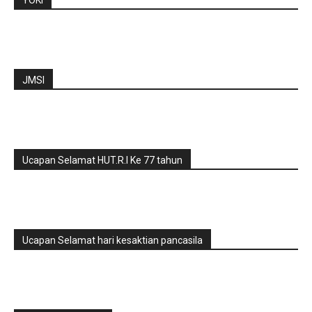
YOKI
JMSI
Ucapan Selamat HUT.R.I Ke 77 tahun
Ucapan Selamat hari kesaktian pancasila