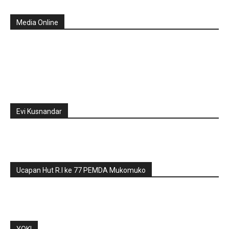
Media Online
Evi Kusnandar
Ucapan Hut R.I ke 77 PEMDA Mukomuko