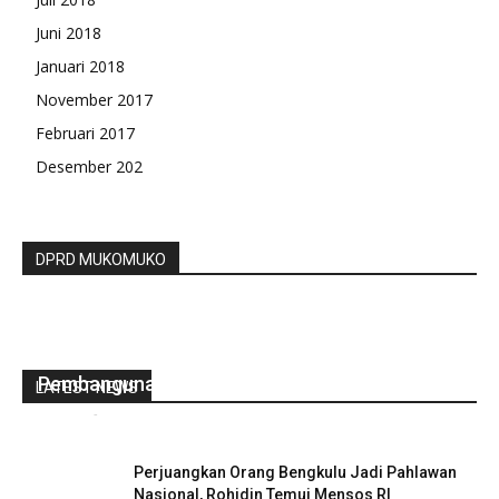
Juni 2018
Januari 2018
November 2017
Februari 2017
Desember 202
DPRD MUKOMUKO
Pemdes Lubuk Pendam Laksanakan Titik Nol
Pembangunan Gedung Posyandu Desa
LATEST NEWS
redaksi
-
Juli 26, 2021
0
Perjuangkan Orang Bengkulu Jadi Pahlawan
Nasional, Rohidin Temui Mensos RI