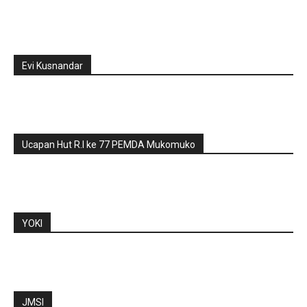
Evi Kusnandar
Ucapan Hut R.I ke 77 PEMDA Mukomuko
YOKI
JMSI