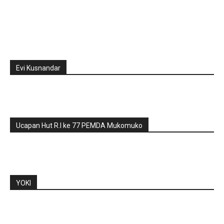
Evi Kusnandar
Ucapan Hut R.I ke 77 PEMDA Mukomuko
YOKI