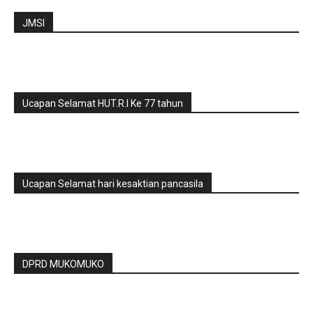
JMSI
Ucapan Selamat HUT.R.I Ke 77 tahun
Ucapan Selamat hari kesaktian pancasila
DPRD MUKOMUKO