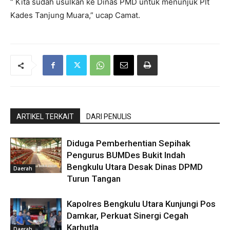
“ Kita sudah usulkan ke Dinas PMD untuk menunjuk Plt
Kades Tanjung Muara,” ucap Camat.
ARTIKEL TERKAIT
DARI PENULIS
Diduga Pemberhentian Sepihak
Pengurus BUMDes Bukit Indah
Bengkulu Utara Desak Dinas DPMD
Daerah
Turun Tangan
Kapolres Bengkulu Utara Kunjungi Pos
Damkar, Perkuat Sinergi Cegah
Karhutla
Daerah