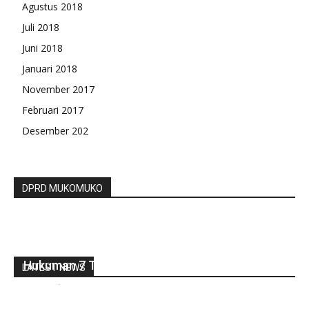
Agustus 2018
Juli 2018
Juni 2018
Januari 2018
November 2017
Februari 2017
Desember 202
DPRD MUKOMUKO
Pembunuhan Warga Pematang Balam Diancam
Hukuman 7 Tahun Penjara
LATEST NEWS
redaksi
-
Juni 14, 2021
0