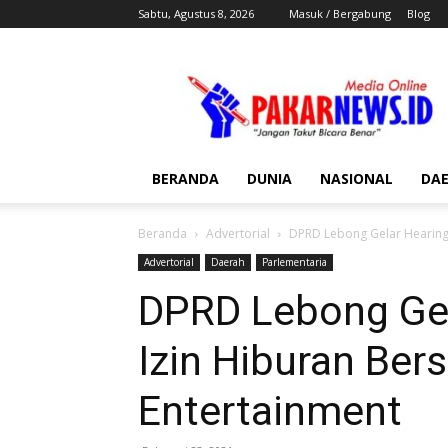
Sabtu, Agustus 8, 2026
Masuk / Bergabung
Blog
Pakar
News
BERANDA
DUNIA
NASIONAL
DA
Beranda
Advertorial
DPRD Lebong Gelar Hearing
Advertorial
Daerah
Parlementaria
DPRD Lebong Gel
Izin Hiburan Be
Entertainment