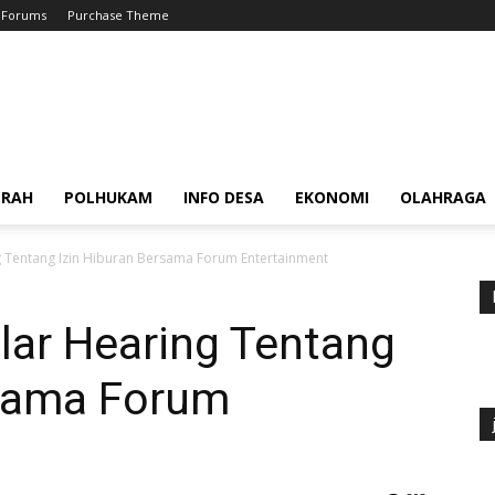
Forums
Purchase Theme
ERAH
POLHUKAM
INFO DESA
EKONOMI
OLAHRAGA
 Tentang Izin Hiburan Bersama Forum Entertainment
ar Hearing Tentang
rsama Forum