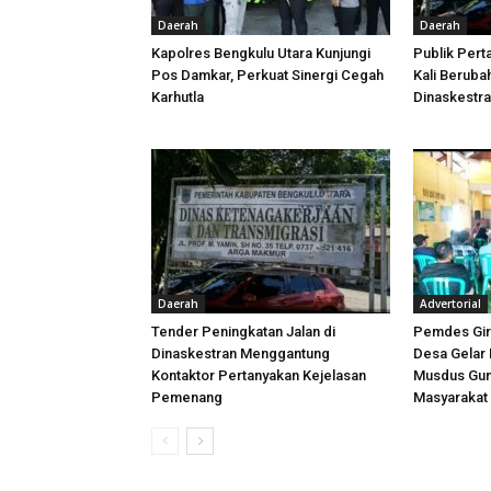
Daerah
Daerah
Kapolres Bengkulu Utara Kunjungi
Publik Pert
Pos Damkar, Perkuat Sinergi Cegah
Kali Beruba
Karhutla
Dinaskestr
Daerah
Advertorial
Tender Peningkatan Jalan di
Pemdes Gir
Dinaskestran Menggantung
Desa Gelar 
Kontaktor Pertanyakan Kejelasan
Musdus Gun
Pemenang
Masyarakat