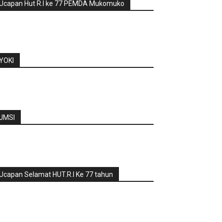
Ucapan Hut R.I ke 77 PEMDA Mukomuko
YOKI
JMSI
Ucapan Selamat HUT.R.I Ke 77 tahun