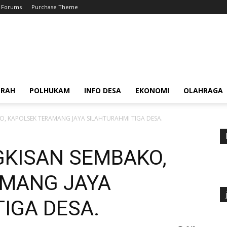
Forums
Purchase Theme
ERAH
POLHUKAM
INFO DESA
EKONOMI
OLAHRAGA
, KAPOLSEK TERAMANG JAYA SILAHTURAHMI TIGA DESA.
GKISAN SEMBAKO,
AMANG JAYA
IGA DESA.