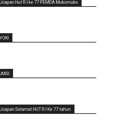
Ucapan Hut R.I ke 77 PEMDA Mukomuko
YOKI
JMSI
Ucapan Selamat HUT.R.I Ke 77 tahun