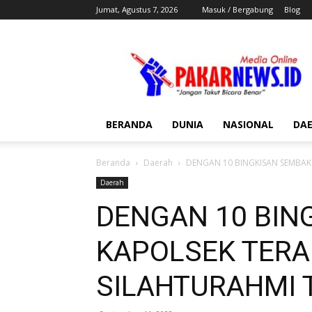
Jumat, Agustus 7, 2026
Masuk / Bergabung
Blog
Pakar
News
BERANDA
DUNIA
NASIONAL
DA
Beranda
Daerah
DENGAN 10 BINGKISAN SEMBAKO
Daerah
DENGAN 10 BIN
KAPOLSEK TER
SILAHTURAHMI T