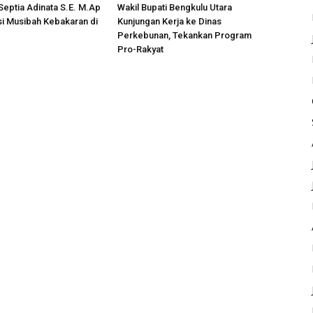
 Septia Adinata S.E. M.Ap
Wakil Bupati Bengkulu Utara
si Musibah Kebakaran di
Kunjungan Kerja ke Dinas
i
Perkebunan, Tekankan Program
Pro-Rakyat