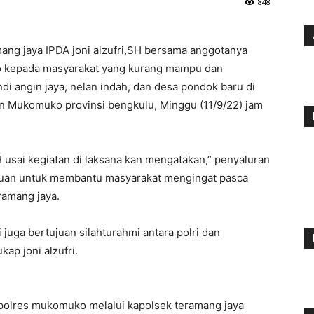
848
ang jaya IPDA joni alzufri,SH bersama anggotanya
o kepada masyarakat yang kurang mampu dan
i angin jaya, nelan indah, dan desa pondok baru di
n Mukomuko provinsi bengkulu, Minggu (11/9/22) jam
H usai kegiatan di laksana kan mengatakan,” penyaluran
ujuan untuk membantu masyarakat mengingat pasca
ramang jaya.
uga bertujuan silahturahmi antara polri dan
kap joni alzufri.
 polres mukomuko melalui kapolsek teramang jaya