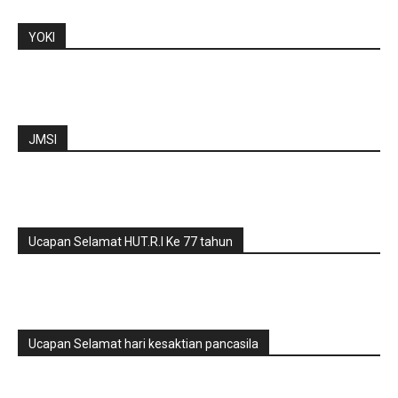
YOKI
JMSI
Ucapan Selamat HUT.R.I Ke 77 tahun
Ucapan Selamat hari kesaktian pancasila