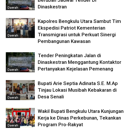
Berubah Jadwal Tender Di
Dinaskestran
Daerah
Kapolres Bengkulu Utara Sambut Tim
Ekspedisi Patriot Kementerian
Transmigrasi untuk Perkuat Sinergi
Daerah
Pembangunan Kawasan
Tender Peningkatan Jalan di
Dinaskestran Menggantung Kontaktor
Pertanyakan Kejelasan Pemenang
Daerah
Bupati Arie Septia Adinata S.E. M.Ap
Tinjau Lokasi Musibah Kebakaran di
Desa Senali
Daerah
Wakil Bupati Bengkulu Utara Kunjungan
Kerja ke Dinas Perkebunan, Tekankan
Program Pro-Rakyat
Daerah