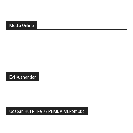
Media Online
Evi Kusnandar
Ucapan Hut R.I ke 77 PEMDA Mukomuko