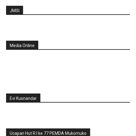
JMSI
Media Online
Evi Kusnandar
Ucapan Hut R.I ke 77 PEMDA Mukomuko