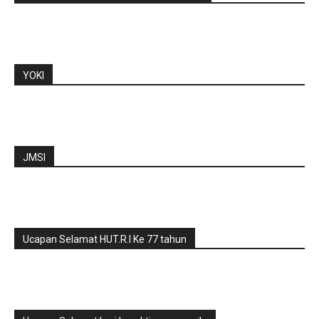
YOKI
JMSI
Ucapan Selamat HUT.R.I Ke 77 tahun