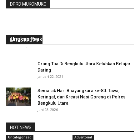
DPRD MUKOMUKO
Polda Bengkulu Koordinasi Dengan BPN Untuk
Ungkap Praktek Mafia Tanah
LATEST NEWS
redaksi
-
Maret 6, 2021
0
Orang Tua Di Bengkulu Utara Keluhkan Belajar
Daring
Januari 22, 2021
Semarak Hari Bhayangkara ke-80: Tawa,
Keringat, dan Kreasi Nasi Goreng di Polres
Bengkulu Utara
Juni 28, 2026
HOT NEWS
Uncategorized
Advertorial