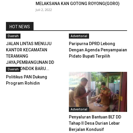
MELAKSANA KAN GOTONG ROYONG(GORO)
Juli 2, 2022
HOT NEWS
Daerah
Advertorial
JALAN LINTAS MENUJU
Paripurna DPRD Lebong
KANTOR KECAMATAN
Dengan Agenda Penyampaian
TERAMANG
Pidato Bupati Terpilih
JAYA,PEMBANGUNAN DD
DESA PONDOK BARU...
Daerah
Politikus PAN Dukung
Program Rohidin
Advertorial
Penyaluran Bantuan BLT DD
Tahap II Desa Durian Lebar
Berjalan Kondusif