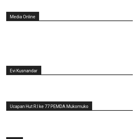
Media Online
Evi Kusnandar
Ucapan Hut R.I ke 77 PEMDA Mukomuko