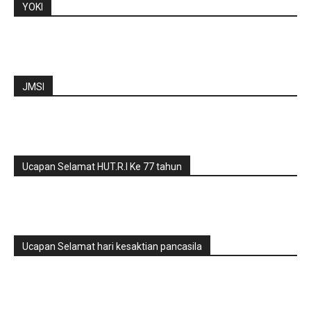
YOKI
JMSI
Ucapan Selamat HUT.R.I Ke 77 tahun
Ucapan Selamat hari kesaktian pancasila