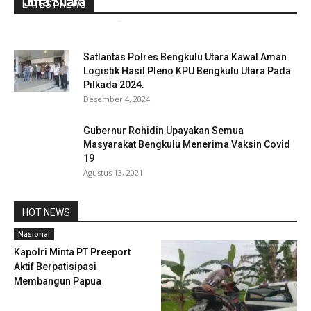
Juta Suara
LATEST NEWS
gustirahmat_ej2hz9n9
-
April 28, 2019
0
Satlantas Polres Bengkulu Utara Kawal Aman
Logistik Hasil Pleno KPU Bengkulu Utara Pada
Pilkada 2024.
Desember 4, 2024
Gubernur Rohidin Upayakan Semua
Masyarakat Bengkulu Menerima Vaksin Covid
19
Agustus 13, 2021
HOT NEWS
Nasional
Kapolri Minta PT Preeport
Aktif Berpatisipasi
Membangun Papua