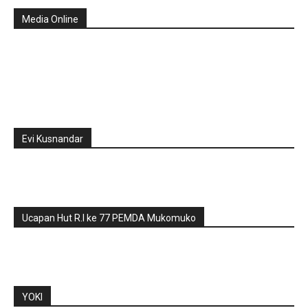
Media Online
Evi Kusnandar
Ucapan Hut R.I ke 77 PEMDA Mukomuko
YOKI