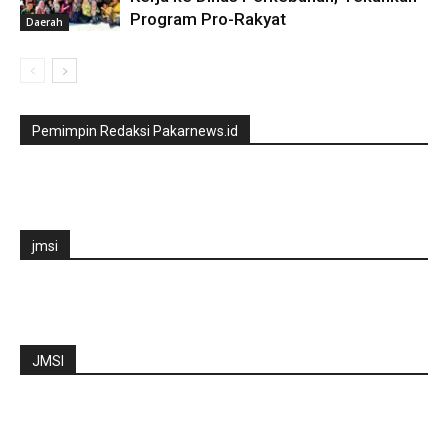
Program Pro-Rakyat
Daerah
Pemimpin Redaksi Pakarnews.id
jmsi
JMSI