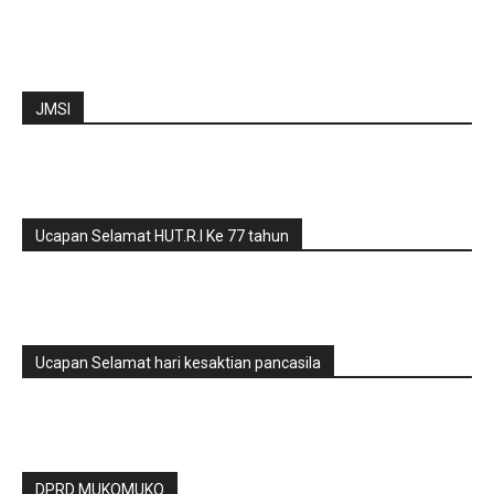
JMSI
Ucapan Selamat HUT.R.I Ke 77 tahun
Ucapan Selamat hari kesaktian pancasila
DPRD MUKOMUKO