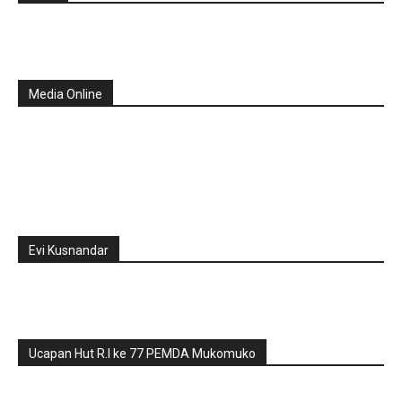
Media Online
Evi Kusnandar
Ucapan Hut R.I ke 77 PEMDA Mukomuko