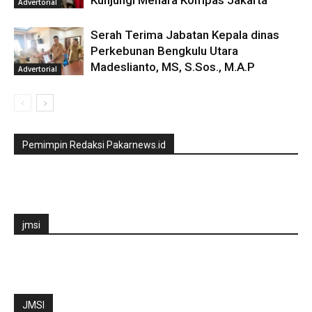
Kunjungi Menara Kompas Jakarta
Advertorial
Serah Terima Jabatan Kepala dinas
Perkebunan Bengkulu Utara
Madeslianto, MS, S.Sos., M.A.P
Advertorial
Pemimpin Redaksi Pakarnews.id
jmsi
JMSI