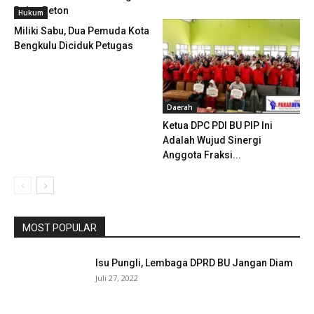
Rabat Beton
Hukum
Miliki Sabu, Dua Pemuda Kota
Bengkulu Diciduk Petugas
Daerah
Ketua DPC PDI BU PIP Ini
Adalah Wujud Sinergi
Anggota Fraksi...
MOST POPULAR
Isu Pungli, Lembaga DPRD BU Jangan Diam
Juli 27, 2022