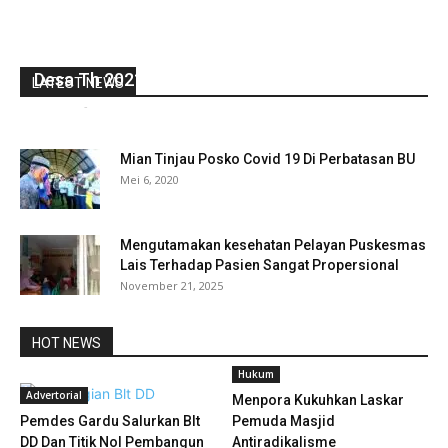
Pemdes Kertapati Hari ini Melaksanakan
Sosialisasi, Peningkatan Kapasitas Perangkat
Desa Th 2021
LATEST NEWS
redaksi
-
Desember 29, 2021
0
Mian Tinjau Posko Covid 19 Di Perbatasan BU
Mei 6, 2020
Mengutamakan kesehatan Pelayan Puskesmas
Lais Terhadap Pasien Sangat Propersional
November 21, 2025
HOT NEWS
Hukum
Advertorial
Menpora Kukuhkan Laskar
Pemdes Gardu Salurkan Blt
Pemuda Masjid
DD Dan Titik Nol Pembangun
Antiradikalisme