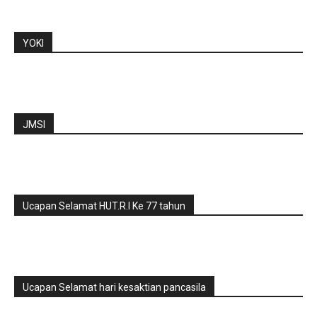
YOKI
JMSI
Ucapan Selamat HUT.R.I Ke 77 tahun
Ucapan Selamat hari kesaktian pancasila