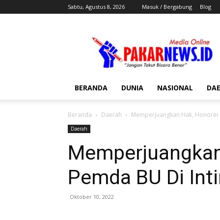
Sabtu, Agustus 8, 2026
Masuk / Bergabung
Blog
Pakar
News
BERANDA
DUNIA
NASIONAL
DA
Beranda
Daerah
Memperjuangkan Hak, Honorer 
Daerah
Memperjuangkan
Pemda BU Di Int
Oktober 10, 2022