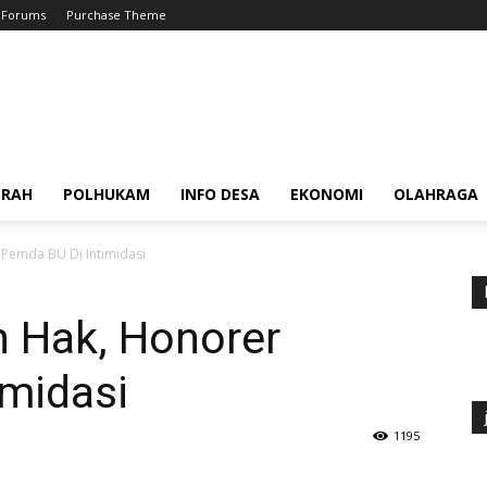
Forums
Purchase Theme
ERAH
POLHUKAM
INFO DESA
EKONOMI
OLAHRAGA
Pemda BU Di Intimidasi
 Hak, Honorer
imidasi
1195