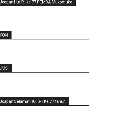
Ucapan Hut R.I ke 77 PEMDA Mukomuko
YOKI
JMSI
Ucapan Selamat HUT.R.I Ke 77 tahun