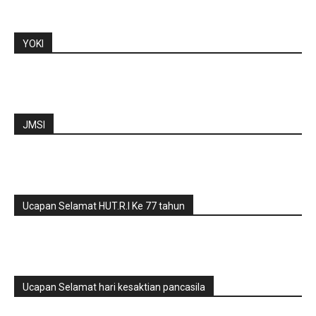
YOKI
JMSI
Ucapan Selamat HUT.R.I Ke 77 tahun
Ucapan Selamat hari kesaktian pancasila