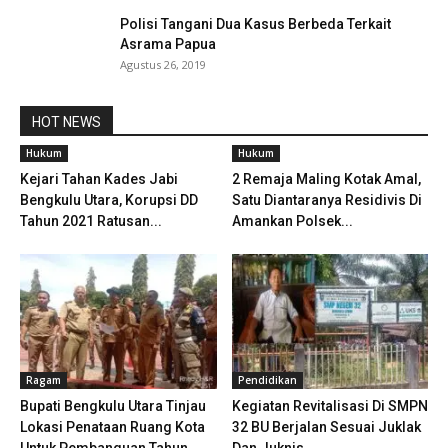
Polisi Tangani Dua Kasus Berbeda Terkait
Asrama Papua
Agustus 26, 2019
HOT NEWS
Hukum
Hukum
Kejari Tahan Kades Jabi
2 Remaja Maling Kotak Amal,
Bengkulu Utara, Korupsi DD
Satu Diantaranya Residivis Di
Tahun 2021 Ratusan...
Amankan Polsek...
Ragam
Pendidikan
Bupati Bengkulu Utara Tinjau
Kegiatan Revitalisasi Di SMPN
Lokasi Penataan Ruang Kota
32 BU Berjalan Sesuai Juklak
Untuk Pembanguan Tahun...
Dan Juknis...