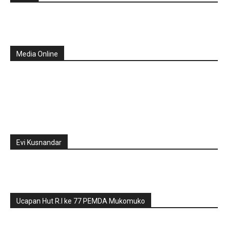
Media Online
Evi Kusnandar
Ucapan Hut R.I ke 77 PEMDA Mukomuko