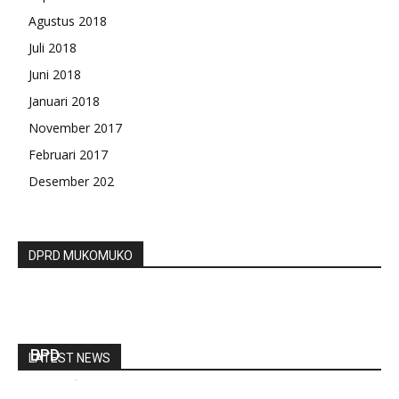
Agustus 2018
Juli 2018
Juni 2018
Januari 2018
November 2017
Februari 2017
Desember 202
DPRD MUKOMUKO
Bupati Musi Rawas Membuka Bimtek
Kewenangan Lokal Sekala Desa Dan Fungsi
BPD
LATEST NEWS
redaksi
-
Desember 3, 2021
0