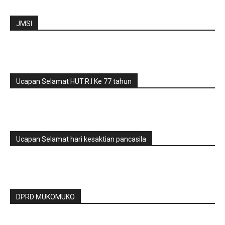
JMSI
Ucapan Selamat HUT.R.I Ke 77 tahun
Ucapan Selamat hari kesaktian pancasila
DPRD MUKOMUKO