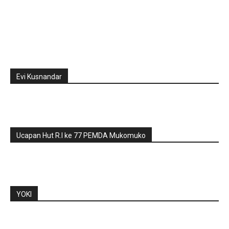
Evi Kusnandar
Ucapan Hut R.I ke 77 PEMDA Mukomuko
YOKI