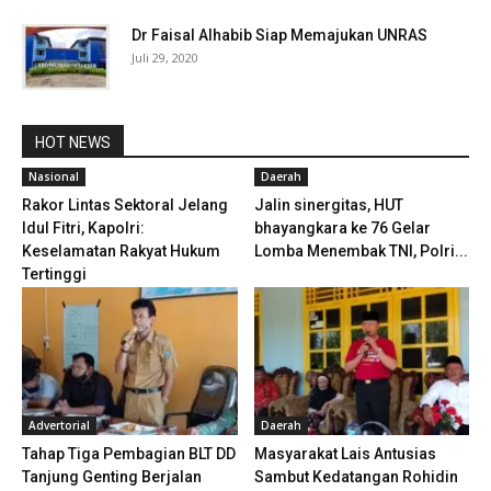
Dr Faisal Alhabib Siap Memajukan UNRAS
Juli 29, 2020
HOT NEWS
Nasional
Daerah
Rakor Lintas Sektoral Jelang
Jalin sinergitas, HUT
Idul Fitri, Kapolri:
bhayangkara ke 76 Gelar
Keselamatan Rakyat Hukum
Lomba Menembak TNI, Polri...
Tertinggi
Advertorial
Daerah
Tahap Tiga Pembagian BLT DD
Masyarakat Lais Antusias
Tanjung Genting Berjalan
Sambut Kedatangan Rohidin