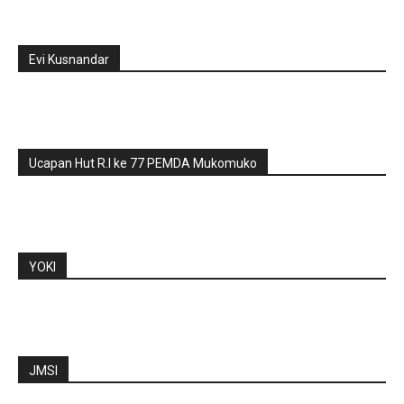
Evi Kusnandar
Ucapan Hut R.I ke 77 PEMDA Mukomuko
YOKI
JMSI