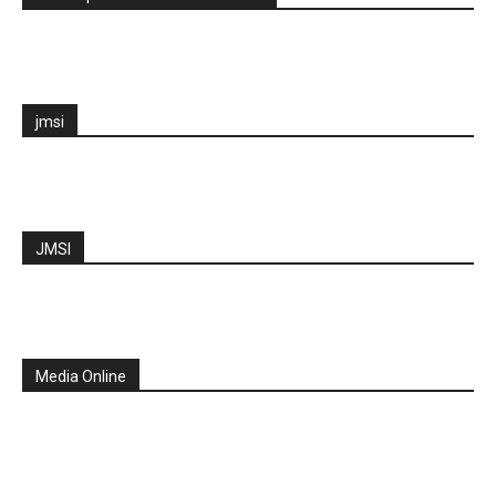
jmsi
JMSI
Media Online