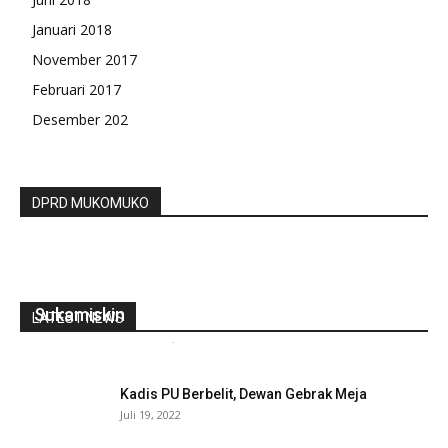
Januari 2018
November 2017
Februari 2017
Desember 202
DPRD MUKOMUKO
Setnov Dipulangkan Kembali Ke Lapas
Sukamiskin
LATEST NEWS
gustirahmat_ej2hz9n9
-
Juli 16, 2019
0
Kadis PU Berbelit, Dewan Gebrak Meja
Juli 19, 2022