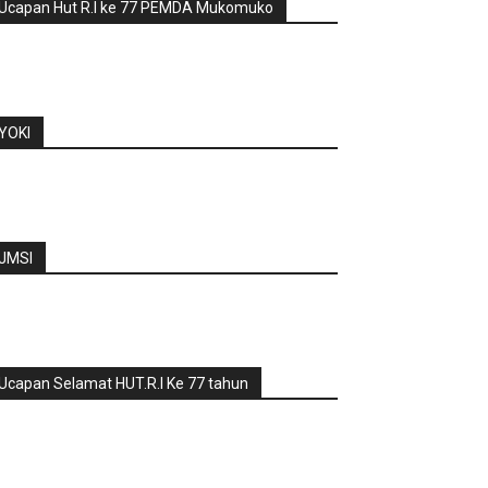
Ucapan Hut R.I ke 77 PEMDA Mukomuko
YOKI
JMSI
Ucapan Selamat HUT.R.I Ke 77 tahun