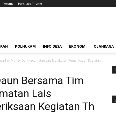
Forums
Purchase Theme
ERAH
POLHUKAM
INFO DESA
EKONOMI
OLAHRAGA
a Tim Monev Dari Kecamatan Lais Melakukan Pemeriksaan Kegiatan...
Daun Bersama Tim
matan Lais
iksaan Kegiatan Th