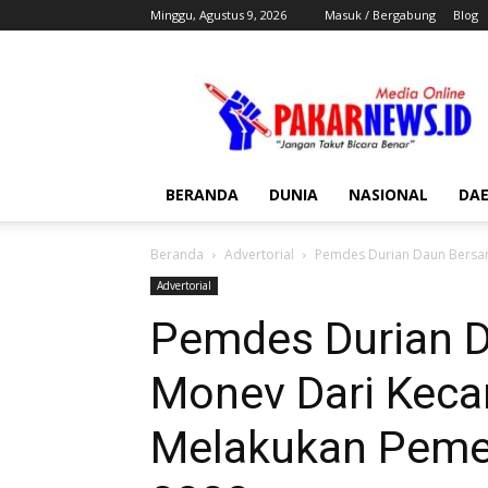
Minggu, Agustus 9, 2026
Masuk / Bergabung
Blog
Pakar
News
BERANDA
DUNIA
NASIONAL
DA
Beranda
Advertorial
Pemdes Durian Daun Bersam
Advertorial
Pemdes Durian 
Monev Dari Keca
Melakukan Pemer