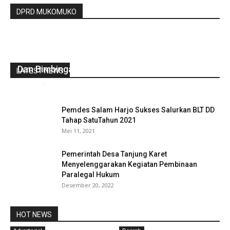
DPRD MUKOMUKO
Pemdes Talang Rasau Laksanakan Pelatihan
Dan Bimbingan Penyusanan RPJMdes
LATEST NEWS
redaksi
-
September 21, 2022
0
Pemdes Salam Harjo Sukses Salurkan BLT DD
Tahap SatuTahun 2021
Mei 11, 2021
Pemerintah Desa Tanjung Karet
Menyelenggarakan Kegiatan Pembinaan
Paralegal Hukum
Desember 20, 2022
HOT NEWS