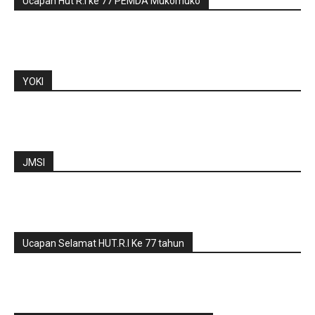
Ucapan Hut R.I ke 77 PEMDA Mukomuko
YOKI
JMSI
Ucapan Selamat HUT.R.I Ke 77 tahun