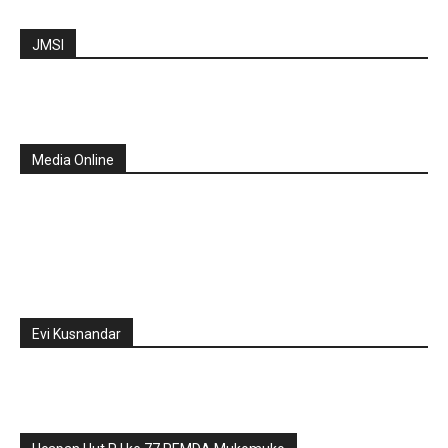
JMSI
Media Online
Evi Kusnandar