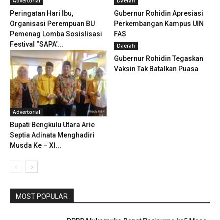
Advertorial
Daerah
Peringatan Hari Ibu,
Gubernur Rohidin Apresiasi
Organisasi Perempuan BU
Perkembangan Kampus UIN
Pemenag Lomba Sosislisasi
FAS
Festival “SAPA’...
Daerah
Gubernur Rohidin Tegaskan
Vaksin Tak Batalkan Puasa
Advertorial
Bupati Bengkulu Utara Arie
Septia Adinata Menghadiri
Musda Ke – Xl...
MOST POPULAR