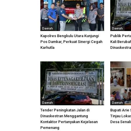
Daerah
Daerah
Kapolres Bengkulu Utara Kunjungi
Publik Pert
Pos Damkar, Perkuat Sinergi Cegah
Kali Beruba
Karhutla
Dinaskestr
Daerah
Daerah
Tender Peningkatan Jalan di
Bupati Arie
Dinaskestran Menggantung
Tinjau Loka
Kontaktor Pertanyakan Kejelasan
Desa Senal
Pemenang