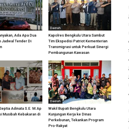
Daerah
anyakan, Ada Apa Dua
Kapolres Bengkulu Utara Sambut
h Jadwal Tender Di
Tim Ekspedisi Patriot Kementerian
an
Transmigrasi untuk Perkuat Sinergi
Pembangunan Kawasan
Daerah
 Septia Adinata S.E. M.Ap
Wakil Bupati Bengkulu Utara
si Musibah Kebakaran di
Kunjungan Kerja ke Dinas
i
Perkebunan, Tekankan Program
Pro-Rakyat