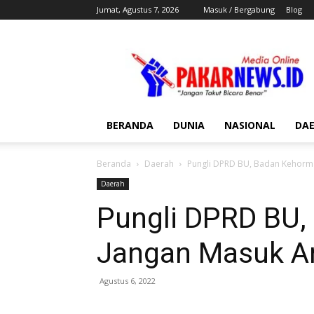
Jumat, Agustus 7, 2026
Masuk / Bergabung
Blog
Pakar
News
BERANDA
DUNIA
NASIONAL
DA
Beranda
Daerah
Pungli DPRD BU, Badan Kehorm
Daerah
Pungli DPRD BU,
Jangan Masuk A
Agustus 6, 2022