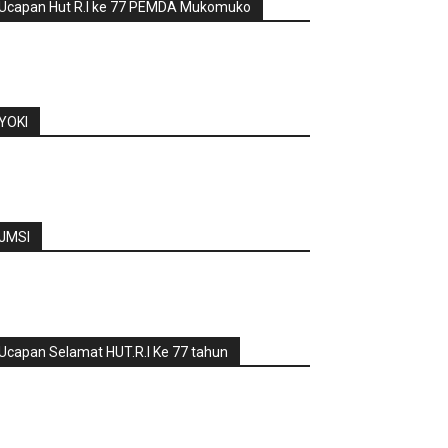
Ucapan Hut R.I ke 77 PEMDA Mukomuko
YOKI
JMSI
Ucapan Selamat HUT.R.I Ke 77 tahun