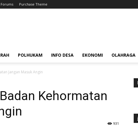
Forums
Purchase Theme
ERAH
POLHUKAM
INFO DESA
EKONOMI
OLAHRAGA
atan Jangan Masuk Angin
 Badan Kehormatan
ngin
931