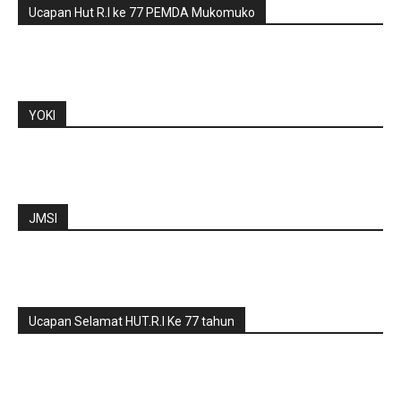
Ucapan Hut R.I ke 77 PEMDA Mukomuko
YOKI
JMSI
Ucapan Selamat HUT.R.I Ke 77 tahun