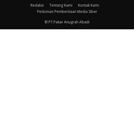
Redaksi
Tentang Kami
Kontak Kami
Pedoman Pemberitaan Media Siber
© PT.Pakar Anugrah Abadi