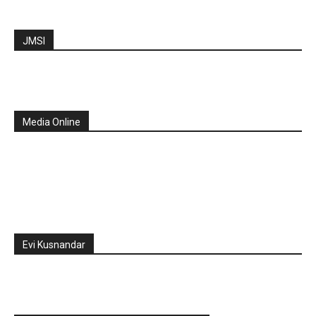
JMSI
Media Online
Evi Kusnandar