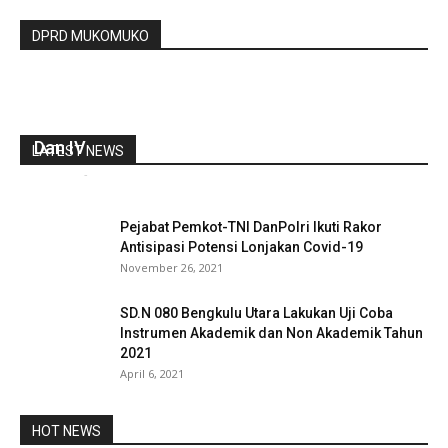
DPRD MUKOMUKO
Bupati Mukomuko Latik Puluhan Eselon II -III
Dan IV
LATEST NEWS
redaksi
-
September 8, 2021
0
Pejabat Pemkot-TNI DanPolri Ikuti Rakor
Antisipasi Potensi Lonjakan Covid-19
November 26, 2021
SD.N 080 Bengkulu Utara Lakukan Uji Coba
Instrumen Akademik dan Non Akademik Tahun
2021
April 6, 2021
HOT NEWS