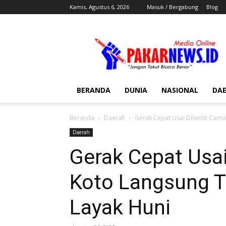
Kamis, Agustus 6, 2026
Masuk / Bergabung
Blog
Pakar
News
BERANDA
DUNIA
NASIONAL
DA
Beranda
Daerah
Gerak Cepat Usai Dilantik Camat
Daerah
Gerak Cepat Usai
Koto Langsung T
Layak Huni