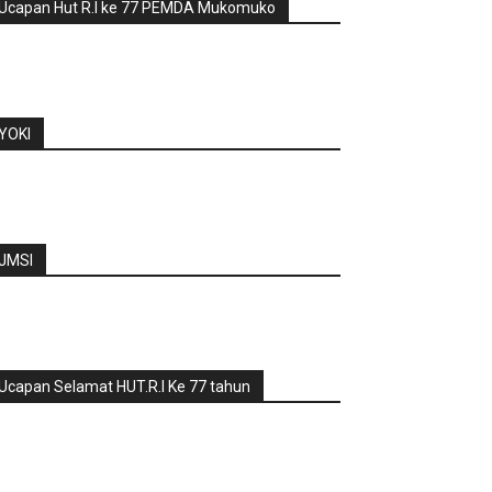
Ucapan Hut R.I ke 77 PEMDA Mukomuko
YOKI
JMSI
Ucapan Selamat HUT.R.I Ke 77 tahun