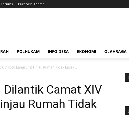
Forums
Purchase Theme
ERAH
POLHUKAM
INFO DESA
EKONOMI
OLAHRAGA
 XlV Koto Langsung Tinjau Rumah Tidak Layak...
 Dilantik Camat XlV
injau Rumah Tidak