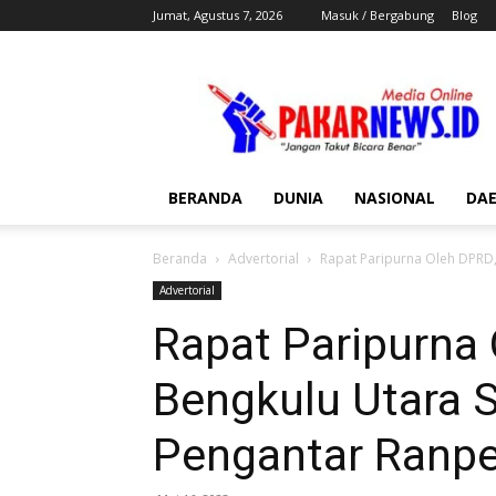
Jumat, Agustus 7, 2026
Masuk / Bergabung
Blog
Pakar
News
BERANDA
DUNIA
NASIONAL
DA
Beranda
Advertorial
Rapat Paripurna Oleh DPRD
Advertorial
Rapat Paripurna
Bengkulu Utara 
Pengantar Ranp