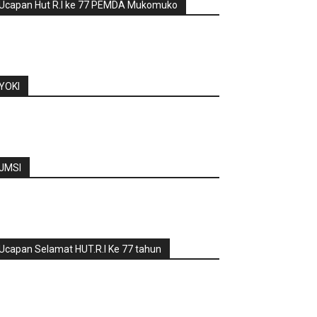
Ucapan Hut R.I ke 77 PEMDA Mukomuko
YOKI
JMSI
Ucapan Selamat HUT.R.I Ke 77 tahun