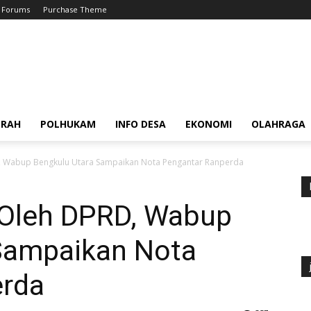
Forums
Purchase Theme
ERAH
POLHUKAM
INFO DESA
EKONOMI
OLAHRAGA
, Wabup Bengkulu Utara Sampaikan Nota Pengantar Ranperda
 Oleh DPRD, Wabup
Sampaikan Nota
erda