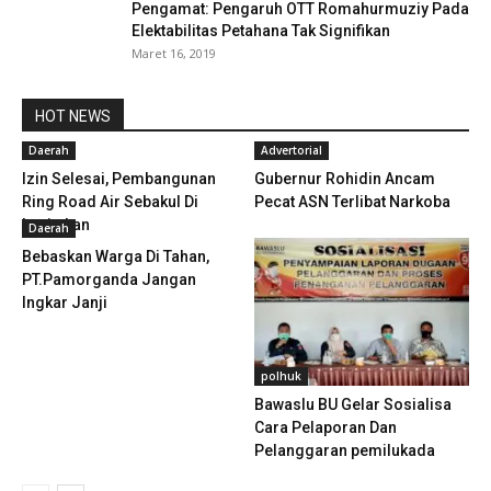
Pengamat: Pengaruh OTT Romahurmuziy Pada
Elektabilitas Petahana Tak Signifikan
Maret 16, 2019
HOT NEWS
Daerah
Advertorial
Izin Selesai, Pembangunan
Gubernur Rohidin Ancam
Ring Road Air Sebakul Di
Pecat ASN Terlibat Narkoba
Lanjutkan
Daerah
Bebaskan Warga Di Tahan,
PT.Pamorganda Jangan
Ingkar Janji
polhuk
Bawaslu BU Gelar Sosialisa
Cara Pelaporan Dan
Pelanggaran pemilukada