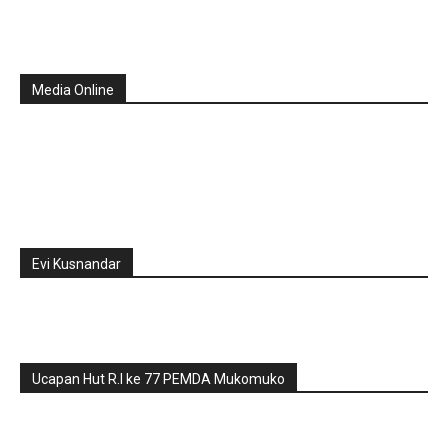
Media Online
Evi Kusnandar
Ucapan Hut R.I ke 77 PEMDA Mukomuko