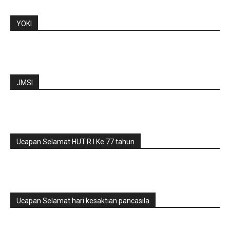
YOKI
JMSI
Ucapan Selamat HUT.R.I Ke 77 tahun
Ucapan Selamat hari kesaktian pancasila