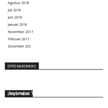
Agustus 2018
Juli 2018
Juni 2018
Januari 2018
November 2017
Februari 2017
Desember 202
DPRD MUKOMUKO
Pemdes Senali Salurkan BLT DD Untuk Bulan
September Tahun 2022
LATEST NEWS
redaksi
-
September 2, 2022
0