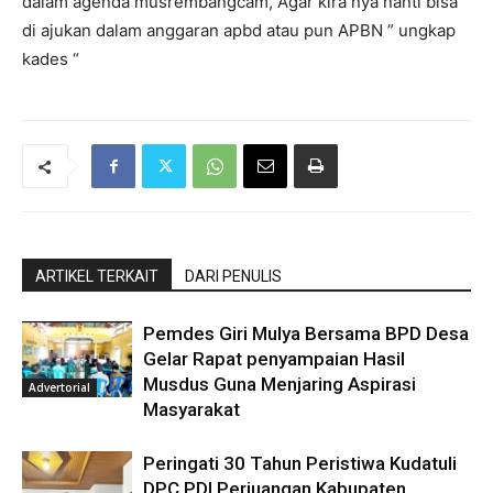
dalam agenda musrembangcam, Agar kira nya nanti bisa
di ajukan dalam anggaran apbd atau pun APBN ” ungkap
kades “
ARTIKEL TERKAIT
DARI PENULIS
Pemdes Giri Mulya Bersama BPD Desa
Gelar Rapat penyampaian Hasil
Musdus Guna Menjaring Aspirasi
Advertorial
Masyarakat
Peringati 30 Tahun Peristiwa Kudatuli
DPC PDI Perjuangan Kabupaten