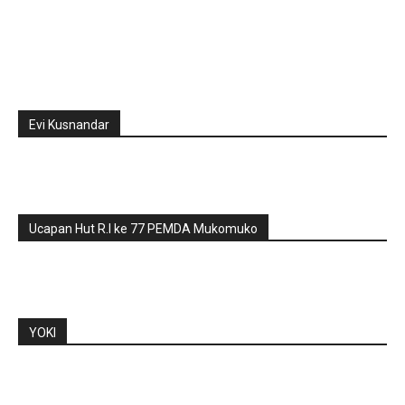
Evi Kusnandar
Ucapan Hut R.I ke 77 PEMDA Mukomuko
YOKI