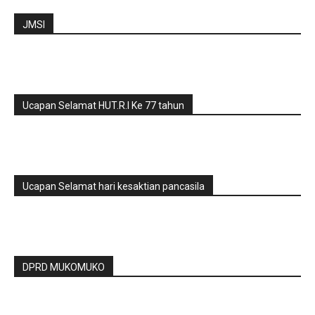
JMSI
Ucapan Selamat HUT.R.I Ke 77 tahun
Ucapan Selamat hari kesaktian pancasila
DPRD MUKOMUKO